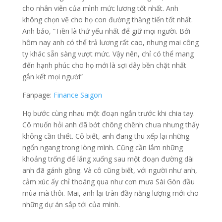
cho nhân viên của mình mức lương tốt nhất. Anh
không chọn vẽ cho họ con đường thăng tiến tốt nhất.
Anh bảo, “Tiền là thứ yếu nhất để giữ mọi người. Bởi
hôm nay anh có thể trả lương rất cao, nhưng mai công
ty khác sẵn sàng vượt mức. Vậy nên, chỉ có thể mang
đến hạnh phúc cho họ mới là sợi dây bền chặt nhất
gắn kết mọi người”
Fanpage:
Finance Saigon
Họ bước cùng nhau một đoạn ngắn trước khi chia tay.
Cô muốn hỏi anh đã bớt chông chênh chưa nhưng thấy
không cần thiết. Cô biết, anh đang thu xếp lại những
ngổn ngang trong lòng mình. Cũng cần lắm những
khoảng trống để lắng xuống sau một đoạn đường dài
anh đã gánh gồng. Và cô cũng biết, với người như anh,
cảm xúc ấy chỉ thoáng qua như cơn mưa Sài Gòn đầu
mùa mà thôi. Mai, anh lại tràn đầy năng lượng mới cho
những dự án sắp tới của mình.