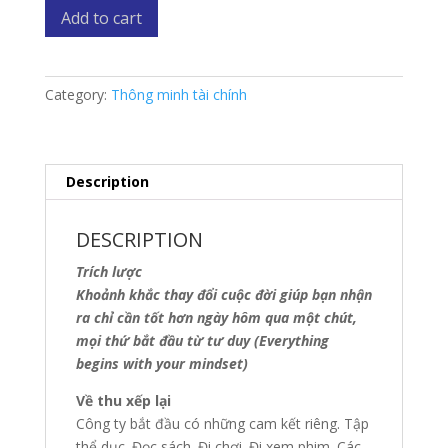
Khoảnh
Add to cart
khắc
thay
đổi
Category:
Thông minh tài chính
cuộc
đời
quantity
Description
DESCRIPTION
Trích lược
Khoảnh khắc thay đổi cuộc đời giúp bạn nhận
ra chỉ cần tốt hơn ngày hôm qua một chút,
mọi thứ bắt đầu từ tư duy (Everything
begins with your mindset)
Về thu xếp lại
Công ty bắt đầu có những cam kết riêng. Tập
thể dục. Đọc sách. Đi chơi. Đi xem phim. Các