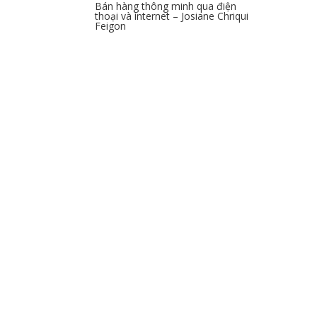
Bán hàng thông minh qua điện
thoại và internet – Josiane Chriqui
Feigon